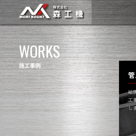
施工事例
管
給
工
し