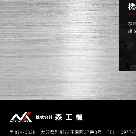
機
機
績
〒874-0838 大分県別府市荘園町37番8号
TEL：0977-2