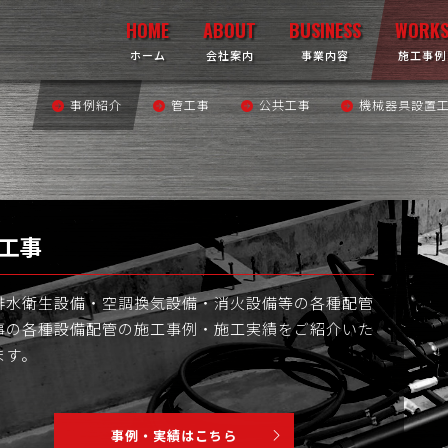
ホーム
会社案内
事業内容
施工事例
事例紹介
採用情報TOP
管工事
インタビュー
公共工事
機械器具設置
応募要項
工事
排水衛生設備・空調換気設備・消火設備等の各種配管
事の各種設備配管の施工事例・施工実績をご紹介いた
ます。
事例・実績はこちら