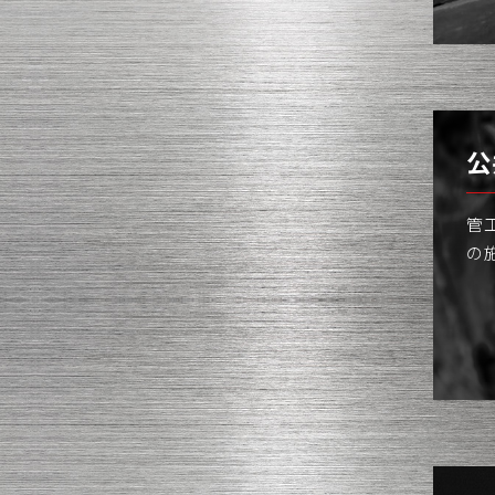
公
管
の